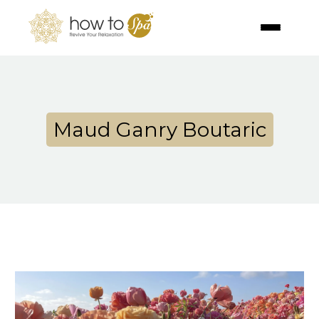
Maud Ganry Boutaric