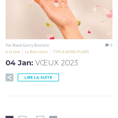
Par Maud Ganry Boutaric
0
A la Une
Le Bien Vivre
TIPS & BONS PLANS
04 Jan:
VŒUX 2023
LIRE LA SUITE