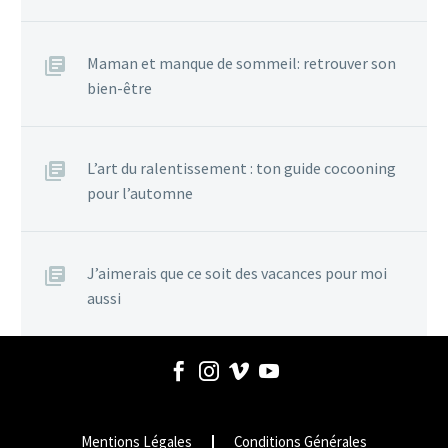
Maman et manque de sommeil: retrouver son
bien-être
L’art du ralentissement : ton guide cocooning
pour l’automne
J’aimerais que ce soit des vacances pour moi
aussi
Mentions Légales
Conditions Générales