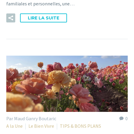
familiales et personnelles, une…
LIRE LA SUITE
Par Maud Ganry Boutaric
0
A la Une
Le Bien Vivre
TIPS & BONS PLANS