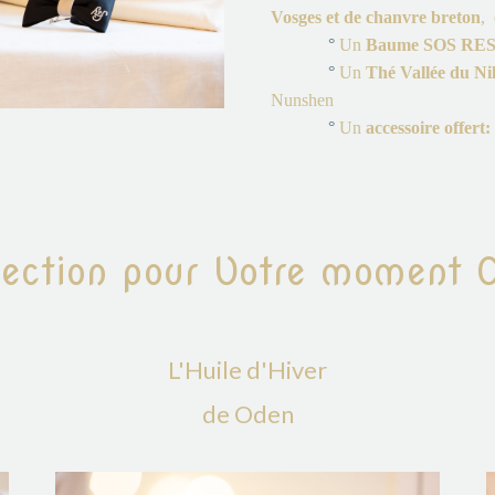
Vosges et de chanvre breton
,
°
Un
Baume SOS RE
°
Un
Thé Vallée du Nil
Nunshen
°
Un
accessoire offert:
lection pour Votre moment 
L'Huile d'Hiver
de Oden