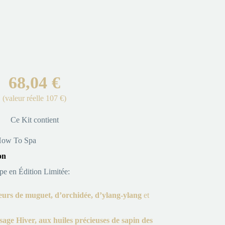
68,04 €
(valeur réelle 107 €)
Ce Kit contient
ow To Spa
on
ipe en Édition Limitée:
eurs de muguet, d’orchidée, d’ylang-ylang
et
sage Hiver, aux
huiles précieuses de sapin des