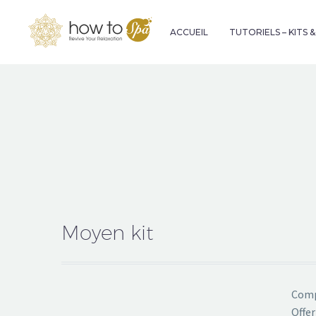
ACCUEIL
TUTORIELS – KITS 
Moyen kit
Compo
Offer