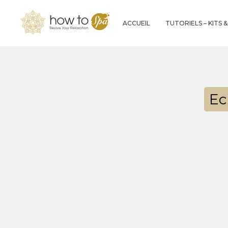
ACCUEIL
TUTORIELS – KITS 
Ec