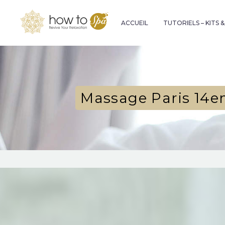
ACCUEIL
TUTORIELS – KITS 
Massage Paris 14e