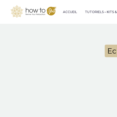
ACCUEIL
TUTORIELS – KITS 
Ec