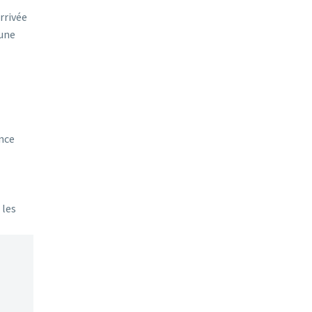
rrivée
 une
ence
 les