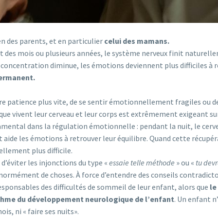
 des parents, et en particulier
celui des mamans.
des mois ou plusieurs années, le système nerveux finit naturell
e concentration diminue, les émotions deviennent plus difficiles à 
permanent.
re patience plus vite, de se sentir émotionnellement fragiles ou d
ue vivent leur cerveau et leur corps est extrêmement exigeant
su
mental dans la régulation émotionnelle : pendant la nuit, le cerv
 aide les émotions à retrouver leur équilibre. Quand cette récupé
lement plus difficile.
 d’éviter les injonctions du type
«
essaie telle méthode
» ou «
tu devr
énormément de choses. À force d’entendre des conseils contradicto
sponsables des difficultés de sommeil de leur enfant,
alors que
le
thme du développement neurologique de l’enfant
. Un enfant n
s, ni « faire ses nuits».