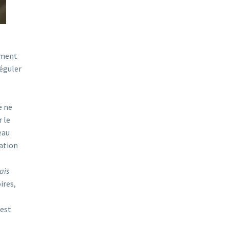
ement
réguler
e ne
r le
eau
ration
ais
ires,
’est