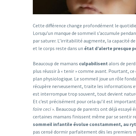
Cette différence change profondément le quotidien
Lorsqu’un manque de sommeil s’accumule pendant 
par saturer. L’irritabilité augmente, la capacité d
et le corps reste dans un
état d’alerte presque 
Beaucoup de mamans
culpabilisent
alors de perd
plus réussir à
« tenir »
comme avant. Pourtant, ce q
plan physiologique.
Le sommeil joue un rôle fonda
récupère nerveusement, traite les informations et
est interrompue trop souvent, tout devient naturel
Et c’est précisément pour cela qu’il est important
faire ceci
»
. Beaucoup de parents ont déjà essayé 
certaines mamans finissent même par se sentir re
sommeil infantile évolue constamment, au ry
pas censé dormir parfaitement dès les premiers moi