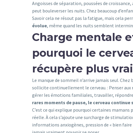
Angoisses de séparation, poussées de croissance
peut bouleverser les nuits. Chez beaucoup d’enfan
Savoir cela ne résout pas la fatigue, mais cela per
évolue
, même quand les nuits semblent intermin
Charge mentale e
pourquoi le cerv
récupère plus vr
Le manque de sommeil n’arrive jamais seul. Chez
sollicite continuellement le cerveau
.
:
Penser aux r
gérer les émotions familiales, travailler, répond
rares moments de pause, le cerveau continue s
C’est ce qui explique pourquoi certaines mamans 
réelle.
À cela s’ajoute une surcharge de stimulat
informations anxiogènes, pression de
« bien fair
jamais vraiment pouvoir se poser.