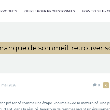
& PRODUITS
OFFRES POUR PROFESSIONNELS
HOW TO SELF – 
anque de sommeil: retrouver so
7 mai 2026
0

ent présenté comme une étape «normale» de la maternité. Une p
 Pourtant, dans la réalité, beaucoup de femmes vivent un épuiseme