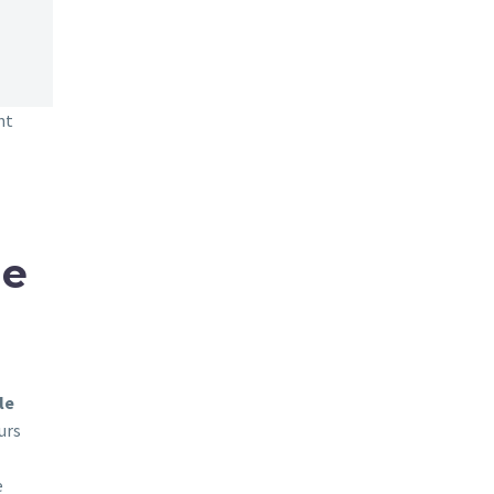
nt
de
le
urs
e