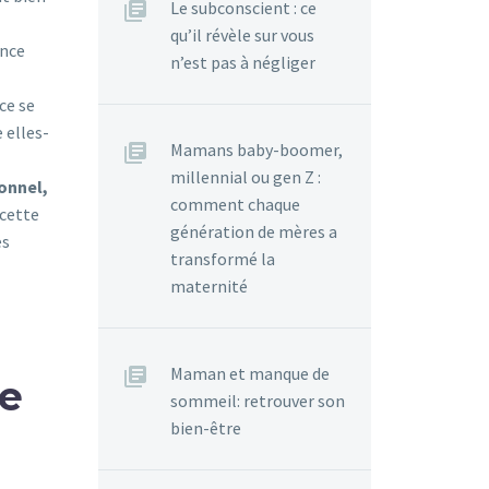
Le subconscient : ce
qu’il révèle sur vous
ance
n’est pas à négliger
ce se
 elles-
Mamans baby-boomer,
millennial ou gen Z :
onnel,
comment chaque
 cette
génération de mères a
es
transformé la
maternité
Maman et manque de
ge
sommeil: retrouver son
bien-être