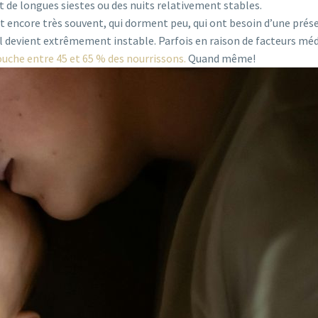
t de longues siestes ou des nuits relativement stables.
llent encore très souvent, qui dorment peu, qui ont besoin d’une prés
l devient extrêmement instable.
Parfois en raison de facteurs mé
uche entre 45 et 65 % des nourrissons.
Quand même!