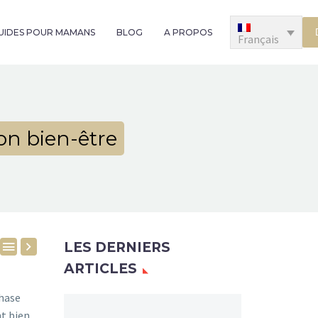
GUIDES POUR MAMANS
BLOG
A PROPOS
Français
n bien-être


LES DERNIERS
ARTICLES
hase
nt bien