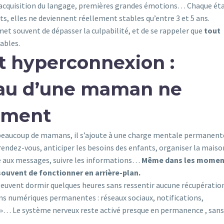
, acquisition du langage, premières grandes émotions… Chaque ét
ts, elles ne deviennent réellement stables qu’entre 3 et 5 ans.
met souvent de dépasser la culpabilité, et de se rappeler que
tout
ables.
t hyperconnexion :
eau d’une maman ne
aiment
 beaucoup de mamans, il s’ajoute à une charge mentale permanent
endez-vous, anticiper les besoins des enfants, organiser la maiso
re aux messages
, suivre les informations
…
Même dans les
momen
ouvent de fonctionner en arrière-plan.
peuvent dormir quelques heures sans ressentir aucune récupératio
ions numériques permanentes :
réseaux sociaux, notifications,
e »…
Le système nerveux reste activé presque en permanence
, sans