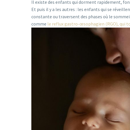
Il existe des enfants qui dorment rapidement, fon
Et puis il y a les autres : les enfants qui se révei
constante ou traversent des phases où le sommei
comme
le reflux gastro-œsophagien (RGO), qui to