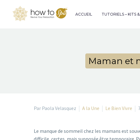
ACCUEIL
TUTORIELS – KITS 
Maman et m
Par Paola Velasquez
A la Une
Le Bien Vivre
Le manque de sommeil chez les mamans est souv
difficile, certes, mais supposée être temporaire.