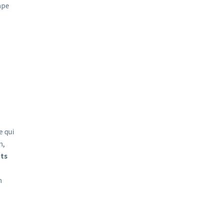
ape
e qui
n,
ts
n