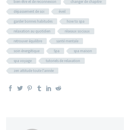
bien-être et de reconnexion
changer de chapitre
dépassement de soi
éveil
garder bonnes habitudes
how to spa
relaxation au quotidien
réseaux sociaux
retrouver équilibre
santé mentale
soin énergétique
Spa
spa maison
spa voyage
tutoriels de relaxation
zen attitude toute l'année