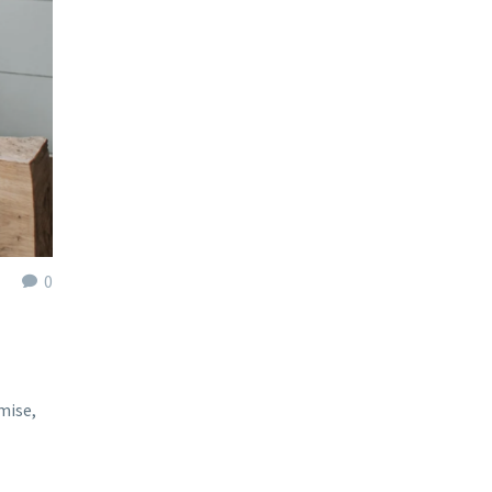
0
mise,