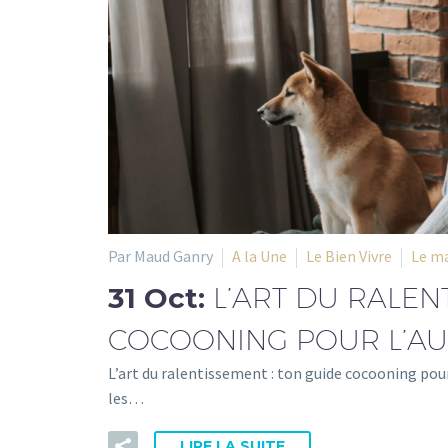
Par Maud Ganry
A la Une
Le Bien Vivre
Le ma
31 Oct:
L’ART DU RALEN
COCOONING POUR L’A
L’art du ralentissement : ton guide cocooning pou
les…
LIRE LA SUITE